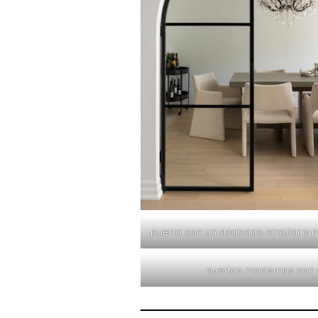
puerta con un acabado circular y
puertas modernas con u