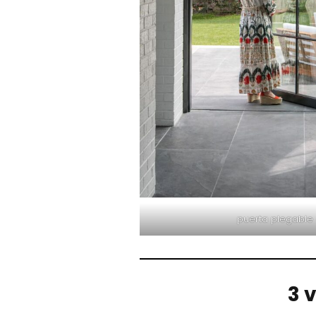
puerta plegable 
3 