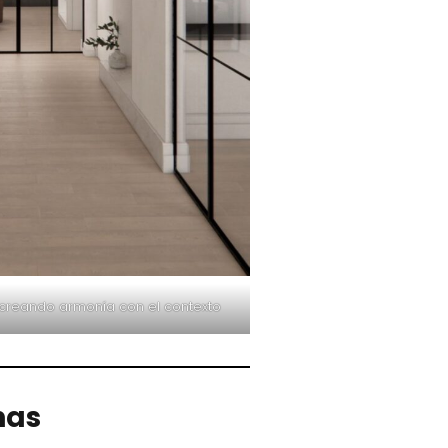
creando armonía con el contexto
nas