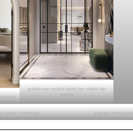
cuenta con mucho estilo por medio del
diseño
 moderno
n estilo minimalista
puertas translucida