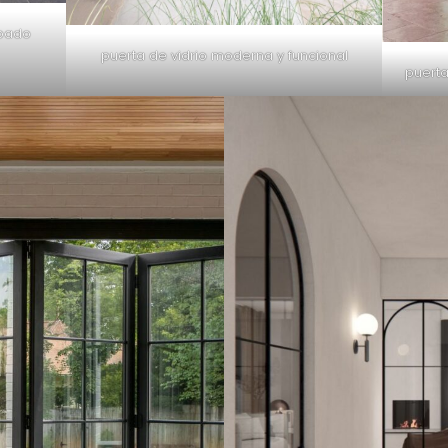
abado
puerta de vidrio moderna y funcional
puert