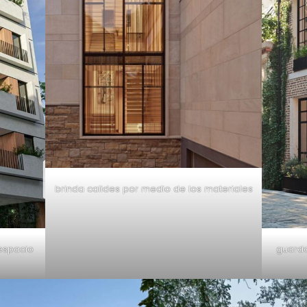
brinda calides por medio de los materiales
espacio
guarda