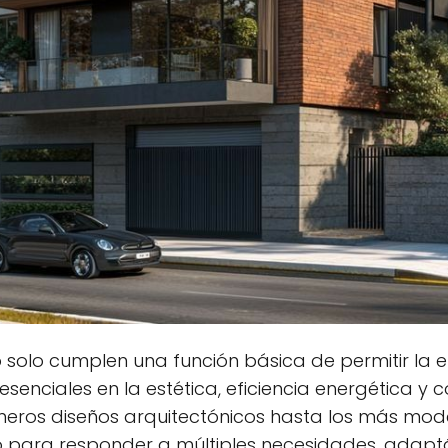
o solo cumplen una función básica de permitir la en
nciales en la estética, eficiencia energética y c
meros diseños arquitectónicos hasta los más mode
para responder a múltiples necesidades, adaptán