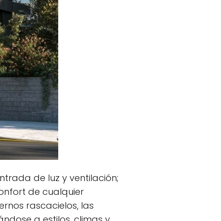
trada de luz y ventilación;
onfort de cualquier
rnos rascacielos, las
dose a estilos, climas y