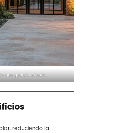
ión que guarda relación
ficios
olar, reduciendo la