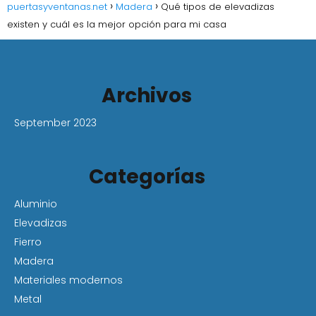
puertasyventanas.net
Madera
Qué tipos de elevadizas
existen y cuál es la mejor opción para mi casa
Archivos
September 2023
Categorías
Aluminio
Elevadizas
Fierro
Madera
Materiales modernos
Metal