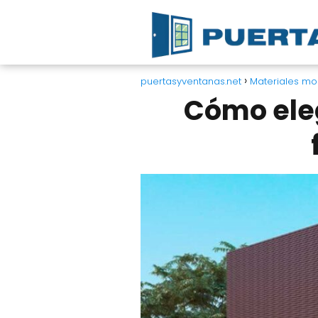
puertasyventanas.net
Materiales m
Cómo eleg