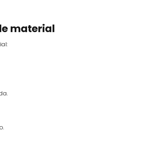
de material
al:
da.
o.