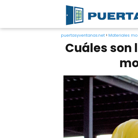
puertasyventanas.net
Materiales m
Cuáles son l
mo